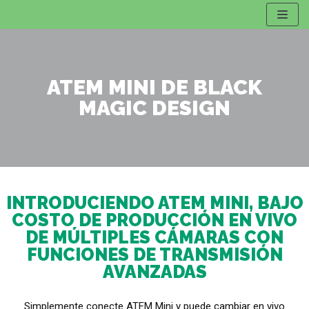
Saltar
al
contenido
ATEM MINI DE BLACK
MAGIC DESIGN
INTRODUCIENDO ATEM MINI, BAJO
COSTO DE PRODUCCIÓN EN VIVO
DE MÚLTIPLES CÁMARAS CON
FUNCIONES DE TRANSMISIÓN
AVANZADAS
Simplemente conecte ATEM Mini y puede cambiar en vivo