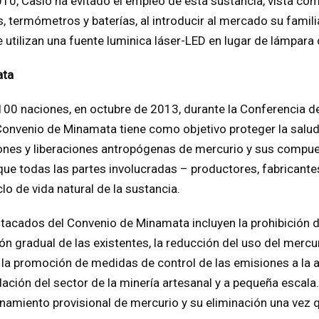
10, Casio ha evitado el empleo de esta sustancia, vista c
termómetros y baterías, al introducir al mercado su famili
utilizan una fuente luminica láser-LED en lugar de lámpara 
ata
00 naciones, en octubre de 2013, durante la Conferencia de
onvenio de Minamata tiene como objetivo proteger la salu
ones y liberaciones antropógenas de mercurio y sus compue
ue todas las partes involucradas – productores, fabricante
clo de vida natural de la sustancia.
acados del Convenio de Minamata incluyen la prohibición 
ón gradual de las existentes, la reducción del uso del mercu
la promoción de medidas de control de las emisiones a la atm
lación del sector de la minería artesanal y a pequeña escala
amiento provisional de mercurio y su eliminación una vez q