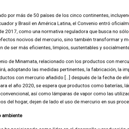
cado por más de 50 países de los cinco continentes, incluye
uador y Brasil en América Latina, el Convenio entró oficialm
e 2017, como una normativa reguladora que busca no sólo p
 efectos nocivos del mercurio, sino también transformar y 
in de ser más eficientes, limpios, sustentables y socialment
venio de Minamata, relacionado con los productos con mercu
rá, adoptando las medidas pertinentes, la fabricación, la im
ductos con mercurio añadido […] después de la fecha de el
 para el año 2020, se espera que productos como baterías, 
 convencional, así como lámparas de vapor como las utiliza
cos del hogar, dejen de lado el uso de mercurio en sus proc
o ambiente