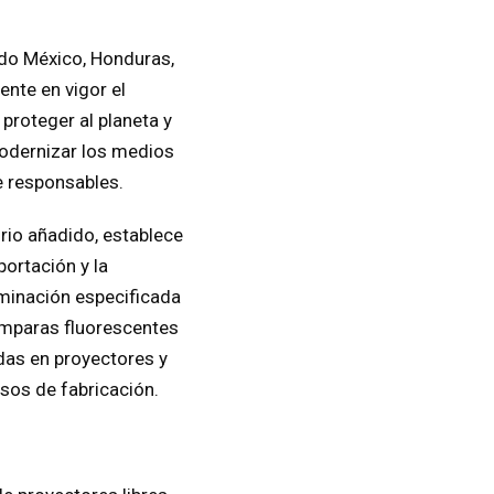
ndo México, Honduras,
ente en vigor el
roteger al planeta y
modernizar los medios
e responsables.
rio añadido, establece
portación y la
iminación especificada
lámparas fluorescentes
das en proyectores y
esos de fabricación.