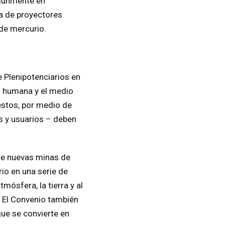
omúnmente en
a de proyectores
de mercurio.
 Plenipotenciarios en
d humana y el medio
stos, por medio de
s y usuarios – deben
de nuevas minas de
rio en una serie de
ósfera, la tierra y al
. El Convenio también
ue se convierte en